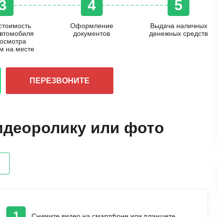
3
4
5
стоимость
Оформление
Выдача наличных
автомобиля
документов
денежных средств
 осмотра
м на месте
ПЕРЕЗВОНИТЕ
идеоролику или фото
1
Снимите видео на смартфоне или планшете